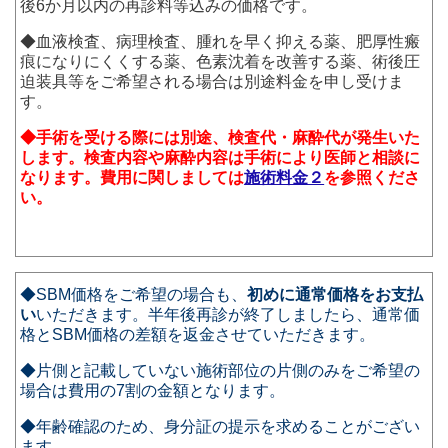
後6か月以内の再診料等込みの価格です。
◆血液検査、病理検査、腫れを早く抑える薬、肥厚性瘢
痕になりにくくする薬、色素沈着を改善する薬、術後圧
迫装具等をご希望される場合は別途料金を申し受けま
す。
◆手術を受ける際には別途、検査代・麻酔代が発生いた
します。検査内容や麻酔内容は手術により医師と相談に
なります。費用に関しましては
施術料金２
を参照くださ
い。
◆SBM価格をご希望の場合も、
初めに通常価格をお支払
い
いただきます。半年後再診が終了しましたら、通常価
格とSBM価格の差額を返金させていただきます。
◆片側と記載していない施術部位の片側のみをご希望の
場合は費用の7割の金額となります。
◆年齢確認のため、身分証の提示を求めることがござい
ます。