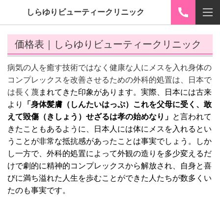
しらゆりビューティークリニック
価格表｜しらゆりビューティークリニック
病気の人を癒す技術ではなく健康な人にメスを入れ身体の
コンプレックスを改善させるための外科的処置は、日本で
は長く蔑
まれてきた印象があります。実際、日本には古来
より
「身体髪膚（しんたいはっぷ）これを父母に受く、敢
えて毀傷（きしょう）せざるは孝の始めなり」
と言われて
きたこともあるように、日本人には体にメスを入れるとい
うことが非常な抵抗感があったことは事実でしょう。しか
し一方で、外科的処置によって外観の造りを多少変えるだ
けで劇的に精神的コンプレックスから解放され、自身と喜
びに満ち溢れた人生を歩むことができた人たちが数多くい
たのも事実です。