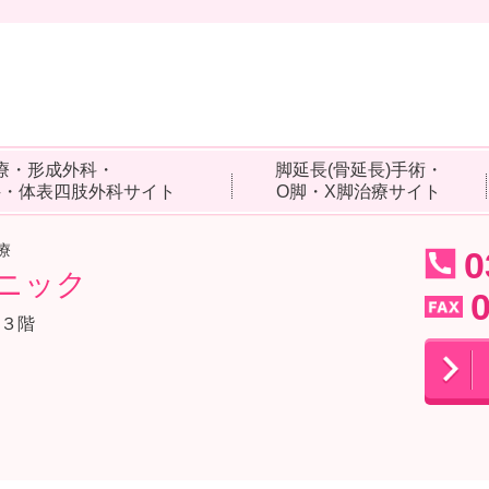
療・形成外科・
脚延長(骨延長)手術・
科・体表四肢外科サイト
O脚・X脚治療サイト
療
0
ニック
ル３階